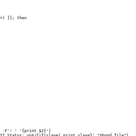
+) ]]; then

 -F': ' '{print $2}')

II Status: up$/{if(slave) print slave}' "$bond_file")
