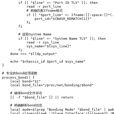
        if [[ "$line" =~ "Port ID TLV" ]]; then

            read -r port_line

            # 精确匹配Ifname格式

            if [[ "$port_line" =~ Ifname:[[:space:]]*(.
                port_id="${BASH_REMATCH[1]}"

            fi

        fi

        # 提取System Name

        if [[ "$line" =~ "System Name TLV" ]]; then

            read -r sys_line

            sys_name="${sys_line}"

        fi

    done <<< "$lldp_output"

    echo "$chassis_id $port_id $sys_name"

}

# 专业的bond处理函数

process_bond() {

    local bond="$1"

    local bond_file="/proc/net/bonding/$bond"

    # 确保bond文件存在

    [[ -f "$bond_file" ]] || return

    # 精确解析bond信息

    local mode=$(grep "Bonding Mode" "$bond_file" | awk
    local slaves=$(awk '/Slave Interface:/{slave=$3} /M