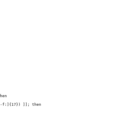
hen

-f:]{17}) ]]; then
