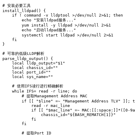
# 安装必要工具

install_lldpad() {

    if ! command -v lldptool >/dev/null 2>&1; then

        echo "安装lldpad服务..."

        yum install -y lldpad >/dev/null 2>&1

        echo "启动lldpad服务..."

        systemctl start lldpad >/dev/null 2>&1

    fi

}

# 可靠的低级LLDP解析

parse_lldp_output() {

    local lldp_output="$1"

    local chassis_id=""

    local port_id=""

    local sys_name=""

    # 使用IFS读行进行精确解析

    while IFS= read -r line; do

        # 提取Management Address MAC

        if [[ "$line" =~ "Management Address TLV" ]]; t
            read -r mac_line

            if [[ "$mac_line" =~ MAC:[[:space:]]*([0-9a
                chassis_id="${BASH_REMATCH[1]}"

            fi

        fi

        # 提取Port ID
