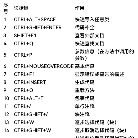
序
快捷键
作用
号
1
CTRL+ALT+SPACE
快速导入任意类
2
CTRL+SHIFT+ENTER
代码补全
3
SHIFT+F1
查看外部文档
4
CTRL+Q
快速查找文档
参数信息（在方法中调用的
5
CTRL+P
参数）
6
CTRL+MOUSEOVERCODE
基本信息
7
CTRL+F1
显示错误或警告的描述
8
CTRL+INSERT
生成代码
9
CTRL+O
重载方法
10
CTRL+ALT+T
包裹代码
11
CTRL+/
单行注释
12
CTRL+SHIFT+/
块注释
13
CTRL+W
逐步选择代码（块）
14
CTRL+SHIFT+W
逐步取消选择代码（块）