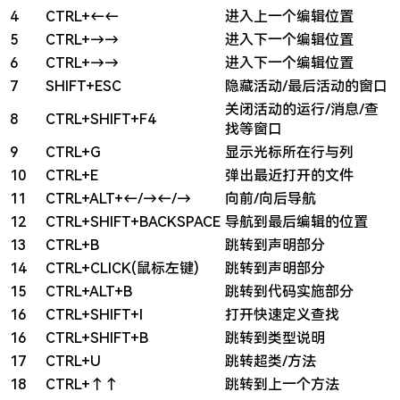
4
CTRL+←←
进入上一个编辑位置
5
CTRL+→→
进入下一个编辑位置
6
CTRL+→→
进入下一个编辑位置
7
SHIFT+ESC
隐藏活动/最后活动的窗口
关闭活动的运行/消息/查
8
CTRL+SHIFT+F4
找等窗口
9
CTRL+G
显示光标所在行与列
10
CTRL+E
弹出最近打开的文件
11
CTRL+ALT+←/→←/→
向前/向后导航
12
CTRL+SHIFT+BACKSPACE
导航到最后编辑的位置
13
CTRL+B
跳转到声明部分
14
CTRL+CLICK(鼠标左键)
跳转到声明部分
15
CTRL+ALT+B
跳转到代码实施部分
16
CTRL+SHIFT+I
打开快速定义查找
16
CTRL+SHIFT+B
跳转到类型说明
17
CTRL+U
跳转超类/方法
18
CTRL+↑↑
跳转到上一个方法