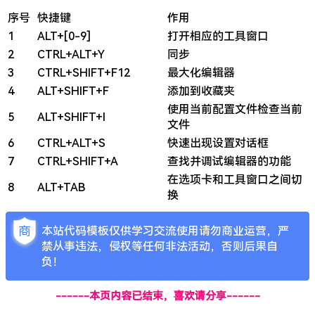
序号
快捷键
作用
1
ALT+[0-9]
打开相应的工具窗口
2
CTRL+ALT+Y
同步
3
CTRL+SHIFT+F12
最大化编辑器
4
ALT+SHIFT+F
添加到收藏夹
使用当前配置文件检查当前
5
ALT+SHIFT+I
文件
6
CTRL+ALT+S
快速出现设置对话框
7
CTRL+SHIFT+A
查找并调试编辑器的功能
在选项卡和工具窗口之间切
8
ALT+TAB
换
本站代码模板仅供学习交流使用请勿商业运营，严
禁从事违法，侵权等任何非法活动，否则后果自
负！
------本页内容已结束，喜欢请分享------